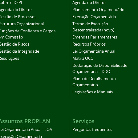
Sobre o DEPI
Agenda do Diretor
Agenda do Diretor
Planejamento Orçamentário
Gestão de Processos
Execução Orçamentária
Estrutura Organizacional
Termo de Execução
Descentralizada (novo)
Funções de Confiança e Cargos
em Comissão
Emendas Parlamentares
Gestão de Riscos
Recursos Próprios
Gestão da Integridade
Lei Orçamentária Anual
Resoluções
Matriz OCC
Declaração de Disponibilidade
Orçamentária – DDO
Plano de Detalhamento
Orçamentário
Legislações e Manuais
Assuntos PROPLAN
Serviços
Lei Orçamentária Anual - LOA
Perguntas frequentes
Execução Orçamentária