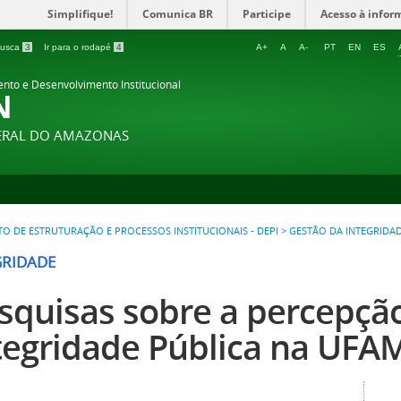
Simplifique!
Comunica BR
Participe
Acesso à infor
 busca
3
Ir para o rodapé
4
A+
A
A-
PT
EN
ES
ento e Desenvolvimento Institucional
N
DERAL DO AMAZONAS
 DE ESTRUTURAÇÃO E PROCESSOS INSTITUCIONAIS - DEPI
>
GESTÃO DA INTEGRIDA
GRIDADE
squisas sobre a percepçã
tegridade Pública na UFA