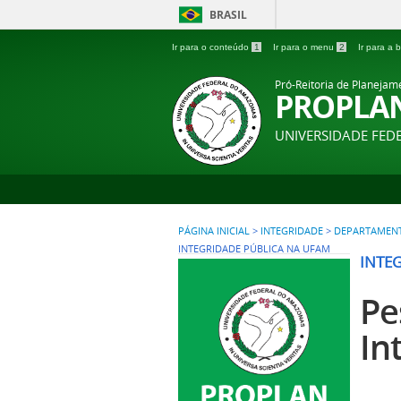
BRASIL
Ir para o conteúdo
1
Ir para o menu
2
Ir para a
Pró-Reitoria de Planejam
PROPLA
UNIVERSIDADE FE
PÁGINA INICIAL
>
INTEGRIDADE
>
DEPARTAMENTO
INTEGRIDADE PÚBLICA NA UFAM
INTE
Pe
In