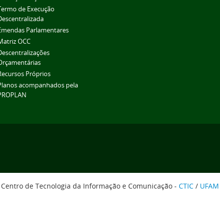
Termo de Execução
Descentralizada
Emendas Parlamentares
Matriz OCC
Descentralizações
Orçamentárias
Recursos Próprios
Planos acompanhados pela
PROPLAN
Centro de Tecnologia da Informação e Comunicação -
CTIC
/
UFAM