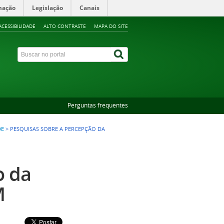
mação
Legislação
Canais
ACESSIBILIDADE
ALTO CONTRASTE
MAPA DO SITE
Perguntas frequentes
DE
>
PESQUISAS SOBRE A PERCEPÇÃO DA
o da
M