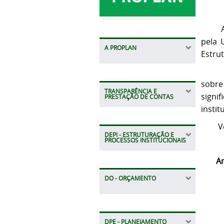
A
pela 
A PROPLAN
Estru
As in
sobr
TRANSPARÊNCIA E
signi
PRESTAÇÃO DE CONTAS
instit
V
DEPI - ESTRUTURAÇÃO E
PROCESSOS INSTITUCIONAIS
A
DO - ORÇAMENTO
DPE - PLANEJAMENTO