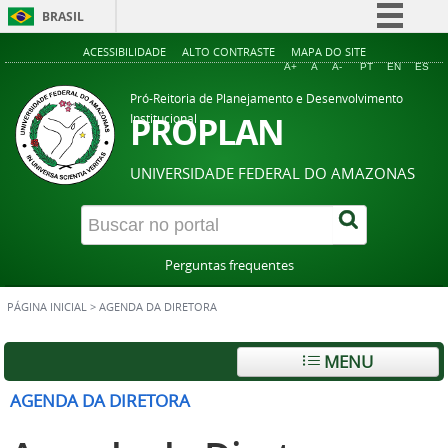
BRASIL
Simplifique!
ACESSIBILIDADE
ALTO CONTRASTE
MAPA DO SITE
A+
A
A-
PT
EN
ES
Comunica BR
Pró-Reitoria de Planejamento e Desenvolvimento
Participe
PROPLAN
Institucional
Acesso à informação
UNIVERSIDADE FEDERAL DO AMAZONAS
Legislação
Canais
Perguntas frequentes
PÁGINA INICIAL
>
AGENDA DA DIRETORA
MENU
AGENDA DA DIRETORA