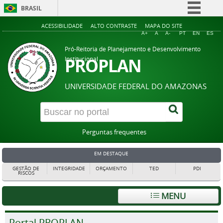
BRASIL
Simplifique!
ACESSIBILIDADE
ALTO CONTRASTE
MAPA DO SITE
A+
A
A-
PT
EN
ES
Comunica BR
Pró-Reitoria de Planejamento e Desenvolvimento
Participe
PROPLAN
Institucional
Acesso à informação
UNIVERSIDADE FEDERAL DO AMAZONAS
Legislação
Canais
Perguntas frequentes
EM DESTAQUE
GESTÃO DE
INTEGRIDADE
ORÇAMENTO
TED
PDI
RISCOS
MENU
Portal PROPLAN