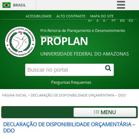
BRASIL
Simplifique!
ACESSIBILIDADE
ALTO CONTRASTE
MAPA DO SITE
A+
A
A-
PT
EN
ES
Comunica BR
Pró-Reitoria de Planejamento e Desenvolvimento
Participe
PROPLAN
Institucional
Acesso à informação
UNIVERSIDADE FEDERAL DO AMAZONAS
Legislação
Canais
Perguntas frequentes
PÁGINA INICIAL
>
DECLARAÇÃO DE DISPONIBILIDADE ORÇAMENTÁRIA – DDO
MENU
DECLARAÇÃO DE DISPONIBILIDADE ORÇAMENTÁRIA –
DDO