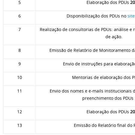
5
Elaboração dos PDUs
20
6
Disponibilização dos PDUs no
sit
7
Realização de consultorias de PDUs: análise e
de ação.
8
Emissão de
Relatório de Monitoramento 
9
Envio de instruções para elaboraç
10
Mentorias de elaboração dos 
11
Envio dos nomes e e-mails institucionais 
preenchimento dos PDUs
12
Elaboração dos PDUs
20
13
Emissão do
Relatório final do