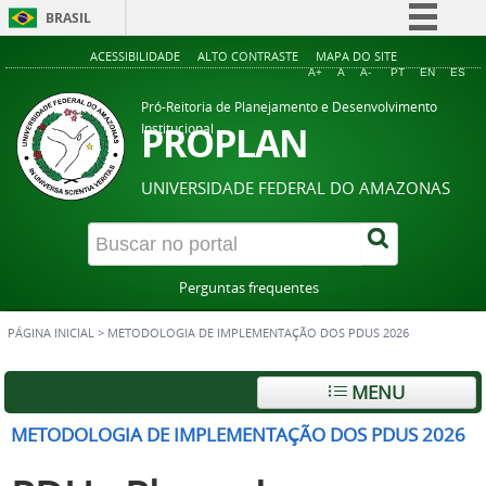
BRASIL
Simplifique!
ACESSIBILIDADE
ALTO CONTRASTE
MAPA DO SITE
A+
A
A-
PT
EN
ES
Comunica BR
Pró-Reitoria de Planejamento e Desenvolvimento
Participe
PROPLAN
Institucional
Acesso à informação
UNIVERSIDADE FEDERAL DO AMAZONAS
Legislação
Canais
Perguntas frequentes
PÁGINA INICIAL
>
METODOLOGIA DE IMPLEMENTAÇÃO DOS PDUS 2026
MENU
METODOLOGIA DE IMPLEMENTAÇÃO DOS PDUS 2026