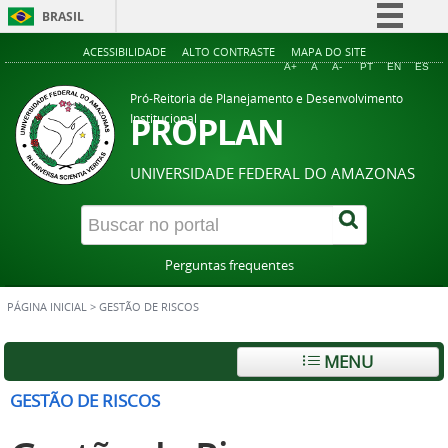
BRASIL
Simplifique!
ACESSIBILIDADE
ALTO CONTRASTE
MAPA DO SITE
A+
A
A-
PT
EN
ES
Comunica BR
Pró-Reitoria de Planejamento e Desenvolvimento
Participe
PROPLAN
Institucional
Acesso à informação
UNIVERSIDADE FEDERAL DO AMAZONAS
Legislação
Canais
Perguntas frequentes
PÁGINA INICIAL
>
GESTÃO DE RISCOS
MENU
GESTÃO DE RISCOS