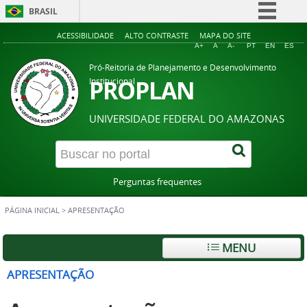
BRASIL
Simplifique!
ACESSIBILIDADE
ALTO CONTRASTE
MAPA DO SITE
A+
A
A-
PT
EN
ES
Comunica BR
Pró-Reitoria de Planejamento e Desenvolvimento
Participe
PROPLAN
Institucional
Acesso à informação
UNIVERSIDADE FEDERAL DO AMAZONAS
Legislação
Canais
Perguntas frequentes
PÁGINA INICIAL
>
APRESENTAÇÃO
MENU
APRESENTAÇÃO