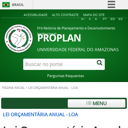
BRASIL
Simplifique!
ACESSIBILIDADE
ALTO CONTRASTE
MAPA DO SITE
A+
A
A-
PT
EN
ES
Comunica BR
Pró-Reitoria de Planejamento e Desenvolvimento
Participe
PROPLAN
Institucional
Acesso à informação
UNIVERSIDADE FEDERAL DO AMAZONAS
Legislação
Canais
Perguntas frequentes
PÁGINA INICIAL
>
LEI ORÇAMENTÁRIA ANUAL - LOA
MENU
LEI ORÇAMENTÁRIA ANUAL - LOA