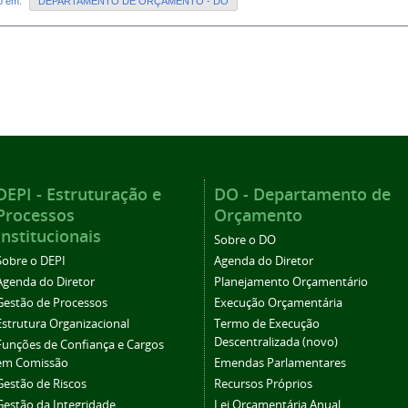
do em:
DEPARTAMENTO DE ORÇAMENTO - DO
DEPI - Estruturação e
DO - Departamento de
Processos
Orçamento
Institucionais
Sobre o DO
Sobre o DEPI
Agenda do Diretor
Agenda do Diretor
Planejamento Orçamentário
Gestão de Processos
Execução Orçamentária
Estrutura Organizacional
Termo de Execução
Descentralizada (novo)
Funções de Confiança e Cargos
em Comissão
Emendas Parlamentares
Gestão de Riscos
Recursos Próprios
Gestão da Integridade
Lei Orçamentária Anual