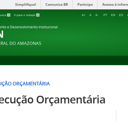
Simplifique!
Comunica BR
Participe
Acesso à infor
 busca
3
Ir para o rodapé
4
A+
A
A-
PT
EN
ES
ento e Desenvolvimento Institucional
N
DERAL DO AMAZONAS
UÇÃO ORÇAMENTÁRIA
ecução Orçamentária