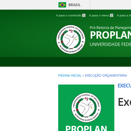
BRASIL
Ir para o conteúdo
1
Ir para o menu
2
Ir para a
Pró-Reitoria de Planejam
PROPLA
UNIVERSIDADE FE
PÁGINA INICIAL
>
EXECUÇÃO ORÇAMENTÁRIA
EXEC
Ex