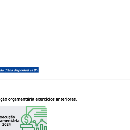
.
ão diária disponível às 9h
ção orçamentária exercícios anteriores.