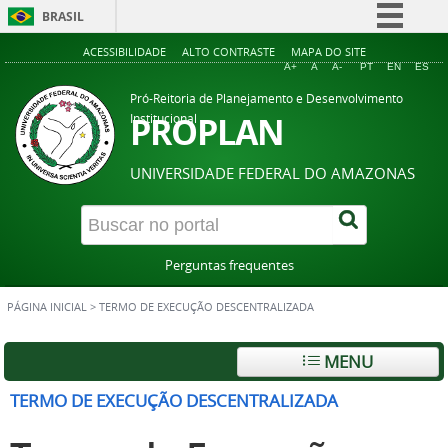
BRASIL
Simplifique!
ACESSIBILIDADE
ALTO CONTRASTE
MAPA DO SITE
A+
A
A-
PT
EN
ES
Comunica BR
Pró-Reitoria de Planejamento e Desenvolvimento
Participe
PROPLAN
Institucional
Acesso à informação
UNIVERSIDADE FEDERAL DO AMAZONAS
Legislação
Canais
Perguntas frequentes
PÁGINA INICIAL
>
TERMO DE EXECUÇÃO DESCENTRALIZADA
MENU
TERMO DE EXECUÇÃO DESCENTRALIZADA