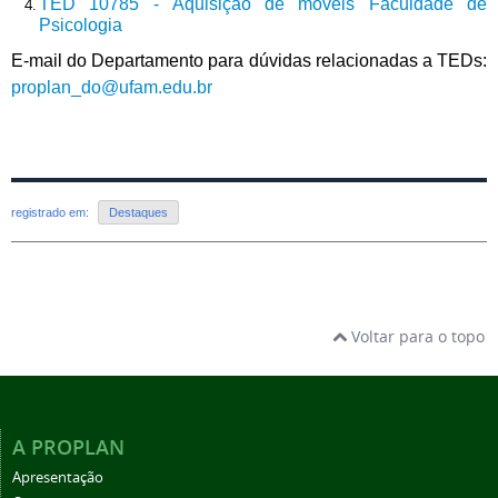
TED 10785 - Aquisição de móveis Faculdade de
Psicologia
E-mail do Departamento para dúvidas relacionadas a TEDs:
proplan_do@ufam.edu.br
registrado em:
Destaques
Voltar para o topo
A PROPLAN
Apresentação