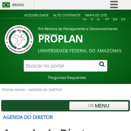
BRASIL
Simplifique!
ACESSIBILIDADE
ALTO CONTRASTE
MAPA DO SITE
A+
A
A-
PT
EN
ES
Comunica BR
Pró-Reitoria de Planejamento e Desenvolvimento
Participe
PROPLAN
Institucional
Acesso à informação
UNIVERSIDADE FEDERAL DO AMAZONAS
Legislação
Canais
Perguntas frequentes
PÁGINA INICIAL
>
AGENDA DO DIRETOR
MENU
AGENDA DO DIRETOR