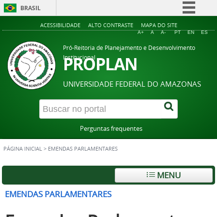
BRASIL
Simplifique!
ACESSIBILIDADE
ALTO CONTRASTE
MAPA DO SITE
A+
A
A-
PT
EN
ES
Comunica BR
Pró-Reitoria de Planejamento e Desenvolvimento
Participe
PROPLAN
Institucional
Acesso à informação
UNIVERSIDADE FEDERAL DO AMAZONAS
Legislação
Canais
Perguntas frequentes
PÁGINA INICIAL
>
EMENDAS PARLAMENTARES
MENU
EMENDAS PARLAMENTARES