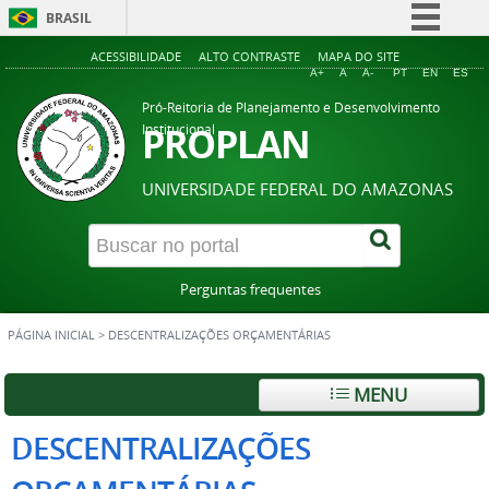
BRASIL
Simplifique!
ACESSIBILIDADE
ALTO CONTRASTE
MAPA DO SITE
A+
A
A-
PT
EN
ES
Comunica BR
Pró-Reitoria de Planejamento e Desenvolvimento
Participe
PROPLAN
Institucional
Acesso à informação
UNIVERSIDADE FEDERAL DO AMAZONAS
Legislação
Canais
Perguntas frequentes
PÁGINA INICIAL
>
DESCENTRALIZAÇÕES ORÇAMENTÁRIAS
MENU
DESCENTRALIZAÇÕES