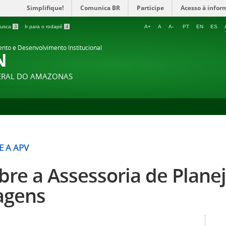
Simplifique!
Comunica BR
Participe
Acesso à infor
 busca
3
Ir para o rodapé
4
A+
A
A-
PT
EN
ES
ento e Desenvolvimento Institucional
N
DERAL DO AMAZONAS
E A APV
bre a Assessoria de Plan
agens