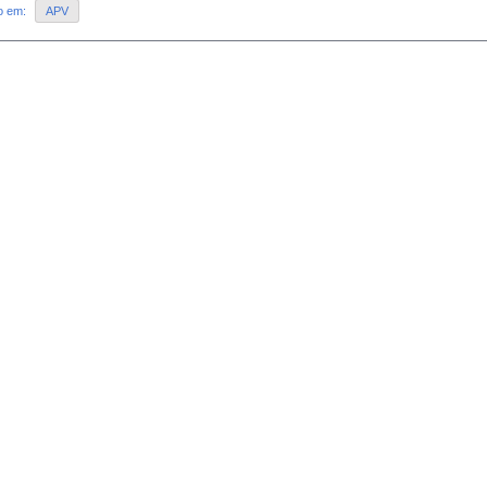
do em:
APV