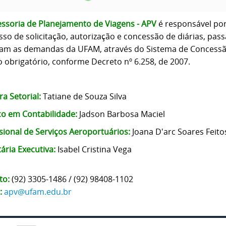
ssoria de Planejamento de Viagens - APV
é responsável po
sso de solicitação, autorização e concessão de diárias, pa
am as demandas da UFAM, através do Sistema de Concessão
o obrigatório, conforme Decreto nº 6.258, de 2007.
a Setorial:
Tatiane de Souza Silva
co em Contabilidade:
Jadson Barbosa Maciel
sional de Serviços Aeroportuários:
Joana D'arc Soares Feito
ária Executiva:
Isabel Cristina Vega
to:
(92) 3305-1486 / (92) 98408-1102
:
apv@ufam.edu.br