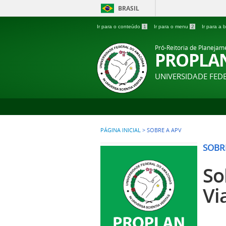
BRASIL
Ir para o conteúdo
1
Ir para o menu
2
Ir para a
Pró-Reitoria de Planejam
PROPLA
UNIVERSIDADE FE
PÁGINA INICIAL
>
SOBRE A APV
SOBR
So
Vi