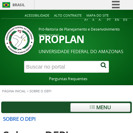
BRASIL
Simplifique!
ACESSIBILIDADE
ALTO CONTRASTE
MAPA DO SITE
A+
A
A-
PT
EN
ES
Comunica BR
Pró-Reitoria de Planejamento e Desenvolvimento
Participe
PROPLAN
Institucional
Acesso à informação
UNIVERSIDADE FEDERAL DO AMAZONAS
Legislação
Canais
Perguntas frequentes
PÁGINA INICIAL
>
SOBRE O DEPI
MENU
SOBRE O DEPI