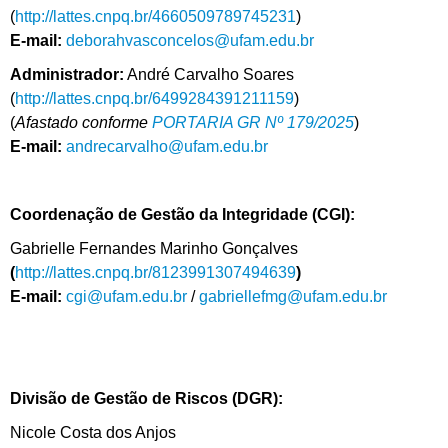
(
http://lattes.cnpq.br/4660509789745231
)
E-mail:
deborahvasconcelos
@ufam.edu.br
Administrador:
André Carvalho Soares
(
http://lattes.cnpq.br/6499284391211159
)
(
Afastado conforme
PORTARIA GR Nº 179/2025
)
E-mail:
andrecarvalho
@ufam.edu.br
Coordenação de Gestão da Integridade (CGI):
Gabrielle Fernandes Marinho Gonçalves
(
http://lattes.cnpq.br/8123991307494639
)
E-mail:
cgi
@ufam.edu.br
/
gabriellefmg@ufam.edu.br
Divisão de Gestão de Riscos (DGR):
Nicole Costa dos Anjos