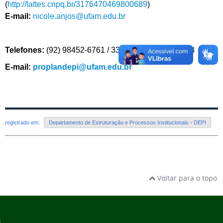
(
http://lattes.cnpq.br/3176470469800689
)
E-mail:
nicole.anjos
@ufam.edu.br
Telefones:
(92) 98452-6761 / 3305-1181
Ramal
2033
E-mail:
proplandepi@ufam.edu.br
registrado em:
Departamento de Estruturação e Processos Institucionais - DEPI
Voltar para o topo