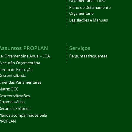
Orçamentária – DDO
Plano de Detalhamento
Orçamentário
Legislações e Manuais
Assuntos PROPLAN
Serviços
Lei Orçamentária Anual - LOA
Perguntas frequentes
Execução Orçamentária
Termo de Execução
Descentralizada
Emendas Parlamentares
Matriz OCC
Descentralizações
Orçamentárias
Recursos Próprios
Planos acompanhados pela
PROPLAN