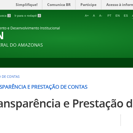
Simplifique!
Comunica BR
Participe
Acesso à infor
 busca
3
Ir para o rodapé
4
A+
A
A-
PT
EN
ES
ento e Desenvolvimento Institucional
N
DERAL DO AMAZONAS
O DE CONTAS
SPARÊNCIA E PRESTAÇÃO DE CONTAS
ansparência e Prestação 