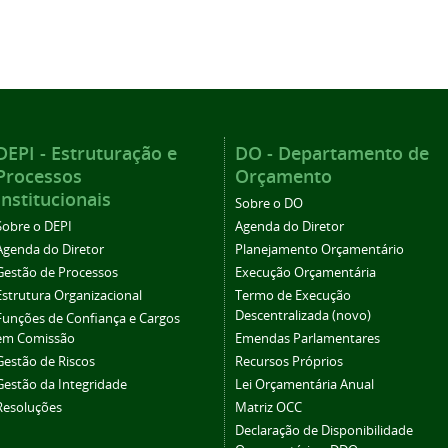
DEPI - Estruturação e
DO - Departamento de
Processos
Orçamento
Institucionais
Sobre o DO
Sobre o DEPI
Agenda do Diretor
Agenda do Diretor
Planejamento Orçamentário
Gestão de Processos
Execução Orçamentária
Estrutura Organizacional
Termo de Execução
Descentralizada (novo)
Funções de Confiança e Cargos
em Comissão
Emendas Parlamentares
Gestão de Riscos
Recursos Próprios
Gestão da Integridade
Lei Orçamentária Anual
Resoluções
Matriz OCC
Declaração de Disponibilidade