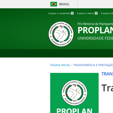
BRASIL
Ir para o conteúdo
1
Ir para o menu
2
Ir para a
Pró-Reitoria de Planejam
PROPLA
UNIVERSIDADE FE
PÁGINA INICIAL
>
TRANSPARÊNCIA E PRESTAÇÃ
TRAN
Tr