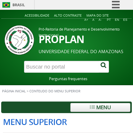
BRASIL
Simplifique!
ACESSIBILIDADE
ALTO CONTRASTE
MAPA DO SITE
A+
A
A-
PT
EN
ES
Comunica BR
Pró-Reitoria de Planejamento e Desenvolvimento
Participe
PROPLAN
Institucional
Acesso à informação
UNIVERSIDADE FEDERAL DO AMAZONAS
Legislação
Canais
Perguntas frequentes
PÁGINA INICIAL
>
CONTEUDO DO MENU SUPERIOR
MENU
MENU SUPERIOR