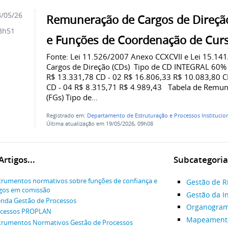
/05/26
Remuneração de Cargos de Direção
3h51
e Funções de Coordenação de Cur
Fonte: Lei 11.526/2007 Anexo CCXCVII e Lei 15.1
Cargos de Direção (CDs) Tipo de CD INTEGRAL 60%
R$ 13.331,78 CD - 02 R$ 16.806,33 R$ 10.083,80 C
CD - 04 R$ 8.315,71 R$ 4.989,43 Tabela de Remune
(FGs) Tipo de...
Registrado em:
Departamento de Estruturação e Processos Institucion
Última atualização em 19/05/2026, 09h08
rtigos...
Subcategoria
trumentos normativos sobre funções de confiança e
Gestão de R
gos em comissão
Gestão da I
nda Gestão de Processos
Organogra
ocessos PROPLAN
Mapeamento
trumentos Normativos Gestão de Processos