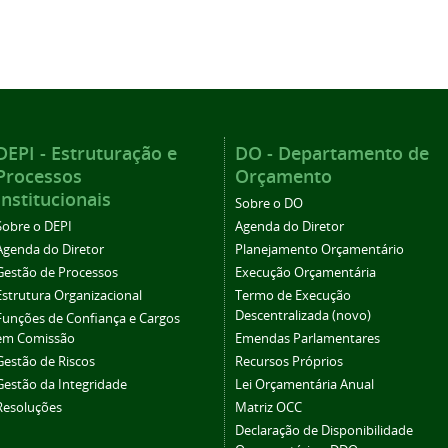
DEPI - Estruturação e
DO - Departamento de
Processos
Orçamento
Institucionais
Sobre o DO
Sobre o DEPI
Agenda do Diretor
Agenda do Diretor
Planejamento Orçamentário
Gestão de Processos
Execução Orçamentária
Estrutura Organizacional
Termo de Execução
Descentralizada (novo)
Funções de Confiança e Cargos
em Comissão
Emendas Parlamentares
Gestão de Riscos
Recursos Próprios
Gestão da Integridade
Lei Orçamentária Anual
Resoluções
Matriz OCC
Declaração de Disponibilidade