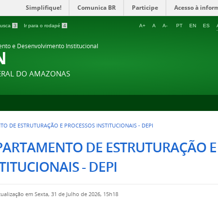
Simplifique!
Comunica BR
Participe
Acesso à infor
 busca
3
Ir para o rodapé
4
A+
A
A-
PT
EN
ES
ento e Desenvolvimento Institucional
N
DERAL DO AMAZONAS
O DE ESTRUTURAÇÃO E PROCESSOS INSTITUCIONAIS - DEPI
PARTAMENTO DE ESTRUTURAÇÃO E
TITUCIONAIS - DEPI
tualização em Sexta, 31 de Julho de 2026, 15h18