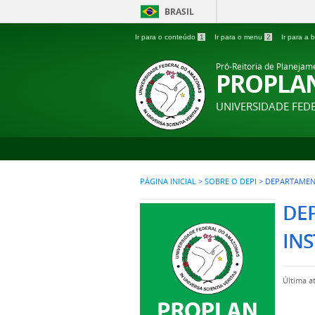
BRASIL
Ir para o conteúdo
1
Ir para o menu
2
Ir para a
Pró-Reitoria de Planejam
PROPLA
UNIVERSIDADE FE
PÁGINA INICIAL
>
SOBRE O DEPI
>
DEPARTAMENT
DE
INS
Última a