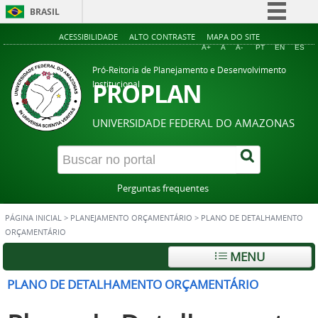
BRASIL
Simplifique!
ACESSIBILIDADE
ALTO CONTRASTE
MAPA DO SITE
A+
A
A-
PT
EN
ES
Comunica BR
Pró-Reitoria de Planejamento e Desenvolvimento
Participe
PROPLAN
Institucional
Acesso à informação
UNIVERSIDADE FEDERAL DO AMAZONAS
Legislação
Canais
Perguntas frequentes
PÁGINA INICIAL
>
PLANEJAMENTO ORÇAMENTÁRIO
>
PLANO DE DETALHAMENTO
ORÇAMENTÁRIO
MENU
PLANO DE DETALHAMENTO ORÇAMENTÁRIO