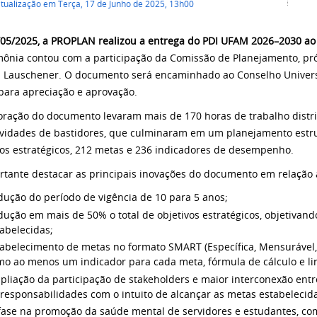
atualização em Terça, 17 de Junho de 2025, 13h00
05/2025, a PROPLAN realizou a entrega do PDI UFAM 2026–2030 ao 
mônia contou com a participação da Comissão de Planejamento, pró-r
 Lauschener. O documento será encaminhado ao Conselho Universi
ara apreciação e aprovação.
oração do documento levaram mais de 170 horas de trabalho distr
ividades de bastidores, que culminaram em um planejamento estru
vos estratégicos, 212 metas e 236 indicadores de desempenho.
rtante destacar as principais inovações do documento em relação 
ução do período de vigência de 10 para 5 anos;
ução em mais de 50% o total de objetivos estratégicos, objetivand
abelecidas;
abelecimento de metas no formato SMART (Específica, Mensurável, 
mo ao menos um indicador para cada meta, fórmula de cálculo e li
pliação da participação de stakeholders e maior interconexão ent
responsabilidades com o intuito de alcançar as metas estabelecid
fase na promoção da saúde mental de servidores e estudantes, com