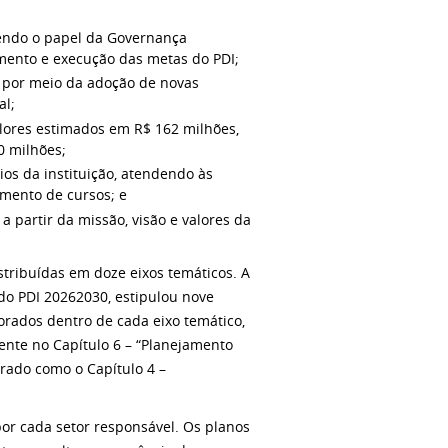
ecendo o papel da Governança
amento e execução das metas do PDI;
, por meio da adoção de novas
al;
alores estimados em R$ 162 milhões,
0 milhões;
ios da instituição, atendendo às
amento de cursos; e
partir da missão, visão e valores da
stribuídas em doze eixos temáticos. A
do PDI 20262030, estipulou nove
rados dentro de cada eixo temático,
nte no Capítulo 6 – “Planejamento
grado como o Capítulo 4 –
por cada setor responsável. Os planos