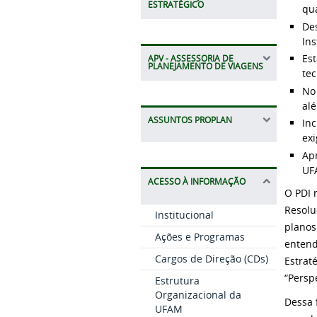
ESTRATÉGICO
qua
Des
In
Est
APV - ASSESSORIA DE
PLANEJAMENTO DE VIAGENS
te
No 
al
ASSUNTOS PROPLAN
Inc
exi
Apr
UF
ACESSO À INFORMAÇÃO
O PDI 
Resolu
Institucional
planos
Ações e Programas
entend
Cargos de Direção (CDs)
Estrat
“Persp
Estrutura
Organizacional da
Dessa 
UFAM