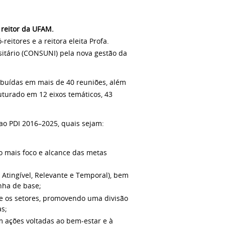
reitor da UFAM.
eitores e a reitora eleita Profa.
tário (CONSUNI) pela nova gestão da
ibuídas em mais de 40 reuniões, além
turado em 12 eixos temáticos, 43
ao PDI 2016–2025, quais sejam:
o mais foco e alcance das metas
Atingível, Relevante e Temporal), bem
nha de base;
re os setores, promovendo uma divisão
as;
 ações voltadas ao bem-estar e à