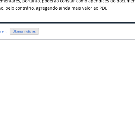
mentares, portanto, poderão constar como apêndices do document
ho, pelo contrário, agregando ainda mais valor ao PDI.
do em:
Últimas notícias