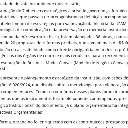
lidade de vida no ambiente universitário;
tinação de 7 objetivos estratégicos à área de governança, fortal
stitucional, que passa a ter protagonismo na definição, acompanh
abelecimento de estratégias para valorização da história da UFAM
cnologias de comunicação e da preservação da memória institucion
campo da infraestrutura física, foram planejadas 38 obras, com v
ém de 20 propostas de reformas prediais, que somam mais de R$ 6
lusão da acessibilidade como diretriz obrigatória em todos os préd
gências dos órgãos de controle e aos requisitos para o recredenci
esentação do Business Model Canvas (Modelo de Negócio Canvas) a 
AM.
representa o planejamento estratégico da Instituição, com ações di
ção nº 026/2024, que dispõe sobre a metodologia para elaboração 
 complementares. Como os conteúdos desses planos foram incorpo
emos que os instrumentos foram plenamente contemplados, prese
égico Institucional” do documento. Já o plano orçamentário foi inte
ectivas Orçamentárias”.
forma, o trabalho foi enriquecido com as contribuições prestadas 