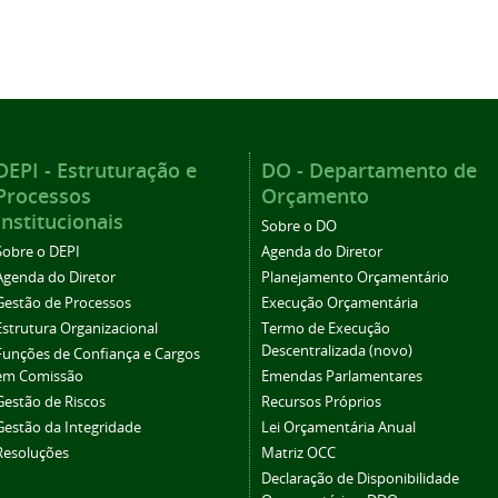
DEPI - Estruturação e
DO - Departamento de
Processos
Orçamento
Institucionais
Sobre o DO
Sobre o DEPI
Agenda do Diretor
Agenda do Diretor
Planejamento Orçamentário
Gestão de Processos
Execução Orçamentária
Estrutura Organizacional
Termo de Execução
Descentralizada (novo)
Funções de Confiança e Cargos
em Comissão
Emendas Parlamentares
Gestão de Riscos
Recursos Próprios
Gestão da Integridade
Lei Orçamentária Anual
Resoluções
Matriz OCC
Declaração de Disponibilidade