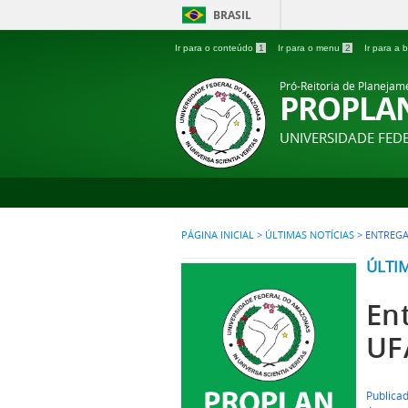
BRASIL
Ir para o conteúdo
1
Ir para o menu
2
Ir para a
Pró-Reitoria de Planejam
PROPLA
UNIVERSIDADE FE
PÁGINA INICIAL
>
ÚLTIMAS NOTÍCIAS
>
ENTREGA
ÚLTI
En
UF
Publicad