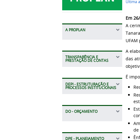
Última 
Em 26/
A ceri
A PROPLAN
Tanara
UFAM p
A elab
TRANSPARÊNCIA E
das at
PRESTAÇÃO DE CONTAS
objeti
É impo
DEPI - ESTRUTURAÇÃO E
Red
PROCESSOS INSTITUCIONAIS
Red
est
Est
DO - ORÇAMENTO
co
Am
de 
Ên
DPE - PLANEJAMENTO