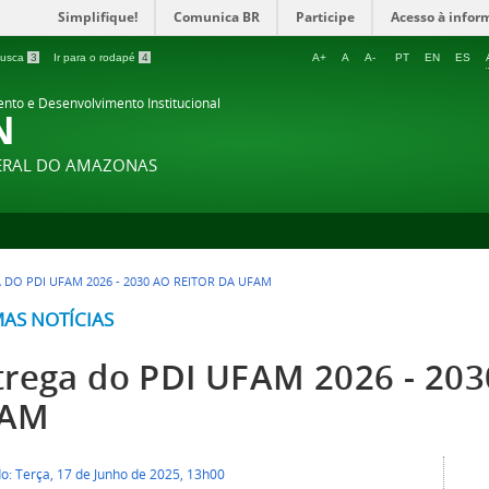
Simplifique!
Comunica BR
Participe
Acesso à infor
 busca
3
Ir para o rodapé
4
A+
A
A-
PT
EN
ES
ento e Desenvolvimento Institucional
N
DERAL DO AMAZONAS
 DO PDI UFAM 2026 - 2030 AO REITOR DA UFAM
MAS NOTÍCIAS
trega do PDI UFAM 2026 - 2030
AM
o: Terça, 17 de Junho de 2025, 13h00