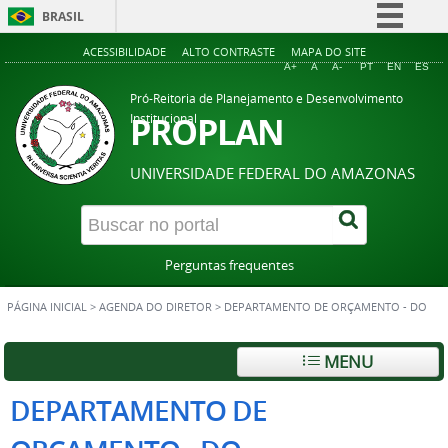
BRASIL
Simplifique!
ACESSIBILIDADE
ALTO CONTRASTE
MAPA DO SITE
A+
A
A-
PT
EN
ES
Comunica BR
Pró-Reitoria de Planejamento e Desenvolvimento
Participe
PROPLAN
Institucional
Acesso à informação
UNIVERSIDADE FEDERAL DO AMAZONAS
Legislação
Canais
Perguntas frequentes
PÁGINA INICIAL
>
AGENDA DO DIRETOR
>
DEPARTAMENTO DE ORÇAMENTO - DO
MENU
DEPARTAMENTO DE