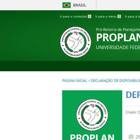
BRASIL
Ir para o conteúdo
1
Ir para o menu
2
Ir para a
Pró-Reitoria de Planejam
PROPLA
UNIVERSIDADE FE
PÁGINA INICIAL
>
DECLARAÇÃO DE DISPONIBIL
DE
Criado: 
29