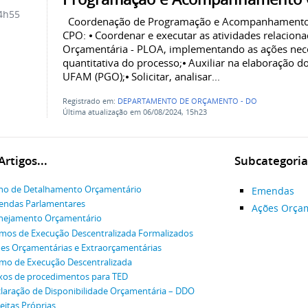
4h55
Coordenação de Programação e Acompanhamento 
CPO: ⦁ Coordenar e executar as atividades relaciona
Orçamentária - PLOA, implementando as ações neces
quantitativa do processo;⦁ Auxiliar na elaboração 
UFAM (PGO);⦁ Solicitar, analisar...
Registrado em:
DEPARTAMENTO DE ORÇAMENTO - DO
Última atualização em 06/08/2024, 15h23
rtigos...
Subcategoria
no de Detalhamento Orçamentário
Emendas
ndas Parlamentares
Ações Orçam
nejamento Orçamentário
mos de Execução Descentralizada Formalizados
es Orçamentárias e Extraorçamentárias
mo de Execução Descentralizada
xos de procedimentos para TED
laração de Disponibilidade Orçamentária – DDO
eitas Próprias