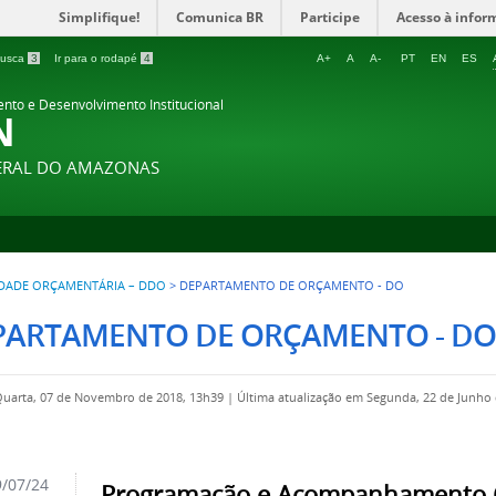
Simplifique!
Comunica BR
Participe
Acesso à infor
 busca
3
Ir para o rodapé
4
A+
A
A-
PT
EN
ES
ento e Desenvolvimento Institucional
N
DERAL DO AMAZONAS
IDADE ORÇAMENTÁRIA – DDO
>
DEPARTAMENTO DE ORÇAMENTO - DO
PARTAMENTO DE ORÇAMENTO - DO
Quarta, 07 de Novembro de 2018, 13h39
|
Última atualização em Segunda, 22 de Junho 
/07/24
Programação e Acompanhamento 