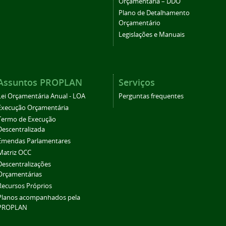
Orçamentária – DDO
Plano de Detalhamento
Orçamentário
Legislações e Manuais
Assuntos PROPLAN
Serviços
Lei Orçamentária Anual - LOA
Perguntas frequentes
Execução Orçamentária
Termo de Execução
Descentralizada
Emendas Parlamentares
Matriz OCC
Descentralizações
Orçamentárias
Recursos Próprios
Planos acompanhados pela
PROPLAN