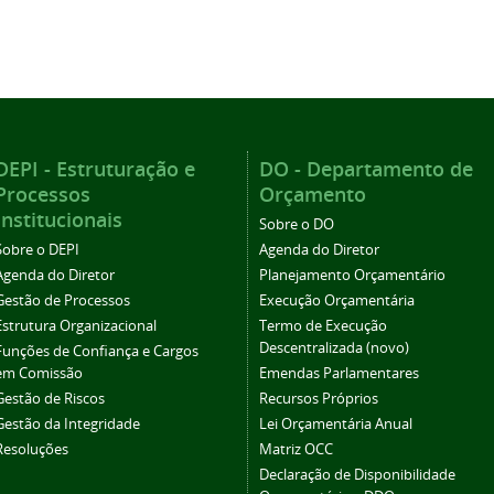
DEPI - Estruturação e
DO - Departamento de
Processos
Orçamento
Institucionais
Sobre o DO
Sobre o DEPI
Agenda do Diretor
Agenda do Diretor
Planejamento Orçamentário
Gestão de Processos
Execução Orçamentária
Estrutura Organizacional
Termo de Execução
Descentralizada (novo)
Funções de Confiança e Cargos
em Comissão
Emendas Parlamentares
Gestão de Riscos
Recursos Próprios
Gestão da Integridade
Lei Orçamentária Anual
Resoluções
Matriz OCC
Declaração de Disponibilidade