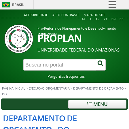
BRASIL
Simplifique!
ACESSIBILIDADE
ALTO CONTRASTE
MAPA DO SITE
A+
A
A-
PT
EN
ES
Comunica BR
Pró-Reitoria de Planejamento e Desenvolvimento
Participe
PROPLAN
Institucional
Acesso à informação
UNIVERSIDADE FEDERAL DO AMAZONAS
Legislação
Canais
Perguntas frequentes
PÁGINA INICIAL
>
EXECUÇÃO ORÇAMENTÁRIA
>
DEPARTAMENTO DE ORÇAMENTO -
DO
MENU
DEPARTAMENTO DE