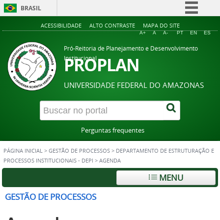
BRASIL
Simplifique!
ACESSIBILIDADE
ALTO CONTRASTE
MAPA DO SITE
A+
A
A-
PT
EN
ES
Comunica BR
Pró-Reitoria de Planejamento e Desenvolvimento
Participe
PROPLAN
Institucional
Acesso à informação
UNIVERSIDADE FEDERAL DO AMAZONAS
Legislação
Canais
Perguntas frequentes
PÁGINA INICIAL
>
GESTÃO DE PROCESSOS
>
DEPARTAMENTO DE ESTRUTURAÇÃO E
PROCESSOS INSTITUCIONAIS - DEPI
>
AGENDA
MENU
GESTÃO DE PROCESSOS