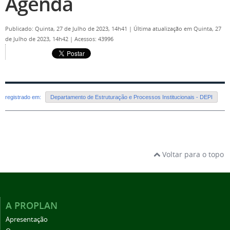
Agenda
Publicado: Quinta, 27 de Julho de 2023, 14h41
|
Última atualização em Quinta, 27
de Julho de 2023, 14h42
|
Acessos: 43996
registrado em:
Departamento de Estruturação e Processos Institucionais - DEPI
Voltar para o topo
A PROPLAN
Apresentação