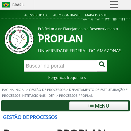
BRASIL
Simplifique!
ACESSIBILIDADE
ALTO CONTRASTE
MAPA DO SITE
A+
A
A-
PT
EN
ES
Comunica BR
Pró-Reitoria de Planejamento e Desenvolvimento
Participe
PROPLAN
Institucional
Acesso à informação
UNIVERSIDADE FEDERAL DO AMAZONAS
Legislação
Canais
Perguntas frequentes
PÁGINA INICIAL
>
GESTÃO DE PROCESSOS
>
DEPARTAMENTO DE ESTRUTURAÇÃO E
PROCESSOS INSTITUCIONAIS - DEPI
>
PROCESSOS PROPLAN
MENU
GESTÃO DE PROCESSOS