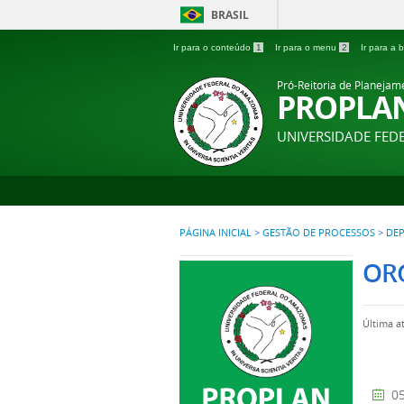
BRASIL
Ir para o conteúdo
1
Ir para o menu
2
Ir para a
Pró-Reitoria de Planejam
PROPLA
UNIVERSIDADE FE
PÁGINA INICIAL
>
GESTÃO DE PROCESSOS
>
DEP
OR
Última a
05