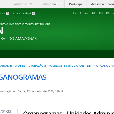
Simplifique!
Comunica BR
Participe
Acesso à infor
 busca
3
Ir para o rodapé
4
A+
A
A-
PT
EN
ES
ento e Desenvolvimento Institucional
N
DERAL DO AMAZONAS
ARTAMENTO DE ESTRUTURAÇÃO E PROCESSOS INSTITUCIONAIS - DEPI
>
ORGANOGRA
GANOGRAMAS
tualização em Sexta, 12 de Junho de 2026, 11h48
/01/23
Organogramas - Unidades Adminis