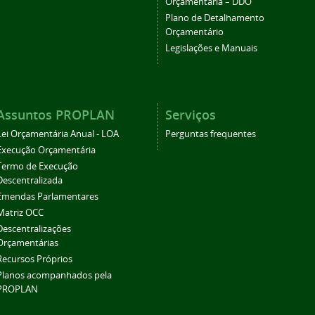
Orçamentária – DDO
Plano de Detalhamento
Orçamentário
Legislações e Manuais
Assuntos PROPLAN
Serviços
Lei Orçamentária Anual - LOA
Perguntas frequentes
Execução Orçamentária
Termo de Execução
Descentralizada
Emendas Parlamentares
Matriz OCC
Descentralizações
Orçamentárias
Recursos Próprios
Planos acompanhados pela
PROPLAN