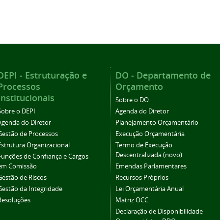
DEPI - Estruturação e
DO - Departamento de
Processos
Orçamento
Institucionais
Sobre o DO
Sobre o DEPI
Agenda do Diretor
Agenda do Diretor
Planejamento Orçamentário
Gestão de Processos
Execução Orçamentária
Estrutura Organizacional
Termo de Execução
Descentralizada (novo)
Funções de Confiança e Cargos
em Comissão
Emendas Parlamentares
Gestão de Riscos
Recursos Próprios
Gestão da Integridade
Lei Orçamentária Anual
Resoluções
Matriz OCC
Declaração de Disponibilidade