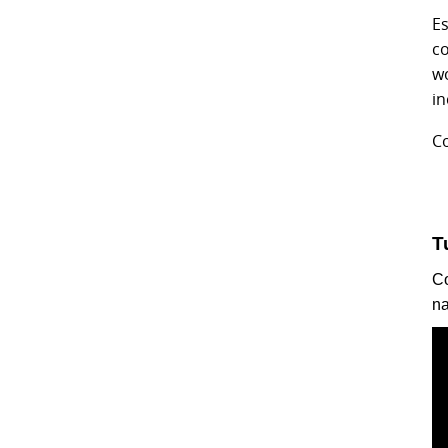
E
c
wo
in
C
T
Co
na