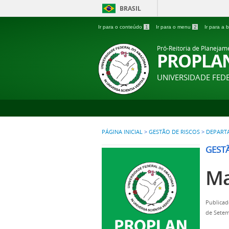
BRASIL
Ir para o conteúdo
1
Ir para o menu
2
Ir para a
Pró-Reitoria de Planejam
PROPLA
UNIVERSIDADE FE
PÁGINA INICIAL
>
GESTÃO DE RISCOS
>
DEPARTA
GEST
Ma
Publicad
de Setem