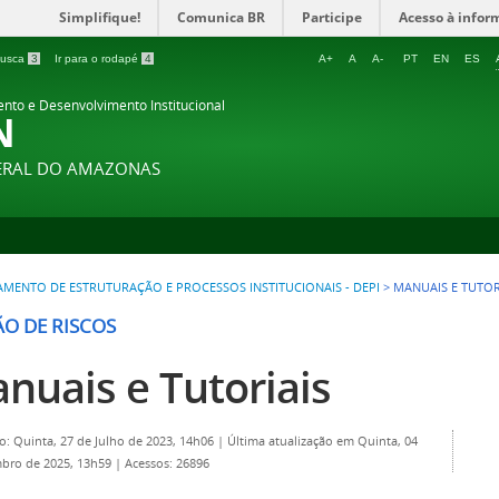
Simplifique!
Comunica BR
Participe
Acesso à infor
 busca
3
Ir para o rodapé
4
A+
A
A-
PT
EN
ES
ento e Desenvolvimento Institucional
N
DERAL DO AMAZONAS
MENTO DE ESTRUTURAÇÃO E PROCESSOS INSTITUCIONAIS - DEPI
>
MANUAIS E TUTOR
ÃO DE RISCOS
nuais e Tutoriais
o: Quinta, 27 de Julho de 2023, 14h06
|
Última atualização em Quinta, 04
bro de 2025, 13h59
|
Acessos: 26896