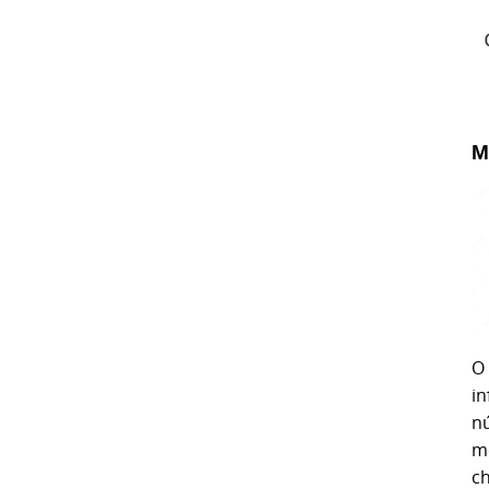
M
O
i
n
me
ch