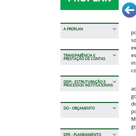
O
A PROPLAN
p
s
e
e
TRANSPARÊNCIA E
PRESTAÇÃO DE CONTAS
in
co
A
DEPI - ESTRUTURAÇÃO E
PROCESSOS INSTITUCIONAIS
a
g
d
DO - ORÇAMENTO
p
MP
g
DPE - PLANEJAMENTO