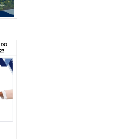
 DO
23