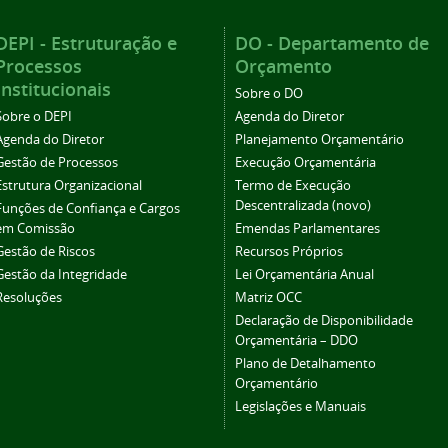
DEPI - Estruturação e
DO - Departamento de
Processos
Orçamento
Institucionais
Sobre o DO
Sobre o DEPI
Agenda do Diretor
Agenda do Diretor
Planejamento Orçamentário
Gestão de Processos
Execução Orçamentária
Estrutura Organizacional
Termo de Execução
Descentralizada (novo)
Funções de Confiança e Cargos
em Comissão
Emendas Parlamentares
Gestão de Riscos
Recursos Próprios
Gestão da Integridade
Lei Orçamentária Anual
Resoluções
Matriz OCC
Declaração de Disponibilidade
Orçamentária – DDO
Plano de Detalhamento
Orçamentário
Legislações e Manuais