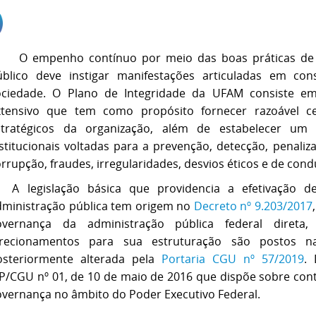
 empenho contínuo por meio das boas práticas de g
úblico deve instigar manifestações articuladas em co
ociedade. O Plano de Integridade da UFAM consiste 
xtensivo que tem como propósito fornecer razoável ce
stratégicos da organização, além de estabelecer u
stitucionais voltadas para a prevenção, detecção, penali
rrupção, fraudes, irregularidades, desvios éticos e de cond
 legislação básica que providencia a efetivação d
dministração pública tem origem no
Decreto nº 9.203/2017
overnança da administração pública federal direta,
irecionamentos para sua estruturação são postos 
osteriormente alterada pela
Portaria CGU nº 57/2019
.
/CGU nº 01, de 10 de maio de 2016 que dispõe sobre contr
overnança no âmbito do Poder Executivo Federal.