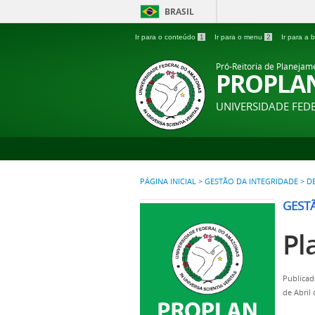
BRASIL
Ir para o conteúdo
1
Ir para o menu
2
Ir para a
Pró-Reitoria de Planejam
PROPLA
UNIVERSIDADE FE
PÁGINA INICIAL
>
GESTÃO DA INTEGRIDADE
>
D
GEST
Pl
Publicad
de Abril