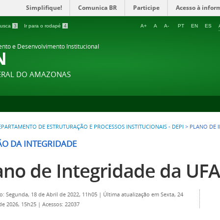
Simplifique!
Comunica BR
Participe
Acesso à infor
 busca
3
Ir para o rodapé
4
A+
A
A-
PT
EN
ES
ento e Desenvolvimento Institucional
N
DERAL DO AMAZONAS
EPARTAMENTO DE ESTRUTURAÇÃO E PROCESSOS INSTITUCIONAIS - DEPI
>
PLANO DE 
ÃO DA INTEGRIDADE
ano de Integridade da UF
o: Segunda, 18 de Abril de 2022, 11h05
|
Última atualização em Sexta, 24
 de 2026, 15h25
|
Acessos: 22037