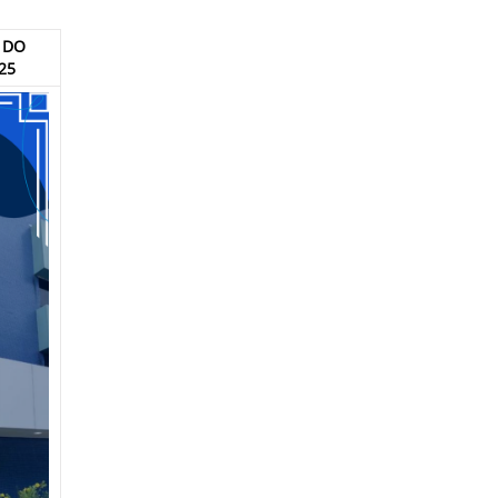
 DO
25