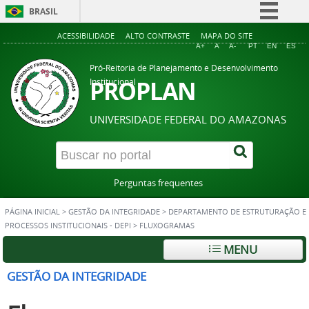
BRASIL
Simplifique!
ACESSIBILIDADE
ALTO CONTRASTE
MAPA DO SITE
A+
A
A-
PT
EN
ES
Comunica BR
Pró-Reitoria de Planejamento e Desenvolvimento
Participe
PROPLAN
Institucional
Acesso à informação
UNIVERSIDADE FEDERAL DO AMAZONAS
Legislação
Canais
Perguntas frequentes
PÁGINA INICIAL
>
GESTÃO DA INTEGRIDADE
>
DEPARTAMENTO DE ESTRUTURAÇÃO E
PROCESSOS INSTITUCIONAIS - DEPI
>
FLUXOGRAMAS
MENU
GESTÃO DA INTEGRIDADE