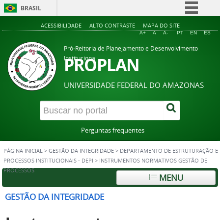
BRASIL
Simplifique!
ACESSIBILIDADE
ALTO CONTRASTE
MAPA DO SITE
A+
A
A-
PT
EN
ES
Comunica BR
Pró-Reitoria de Planejamento e Desenvolvimento
Participe
PROPLAN
Institucional
Acesso à informação
UNIVERSIDADE FEDERAL DO AMAZONAS
Legislação
Canais
Perguntas frequentes
PÁGINA INICIAL
>
GESTÃO DA INTEGRIDADE
>
DEPARTAMENTO DE ESTRUTURAÇÃO E
PROCESSOS INSTITUCIONAIS - DEPI
>
INSTRUMENTOS NORMATIVOS GESTÃO DE
PROCESSOS
MENU
GESTÃO DA INTEGRIDADE