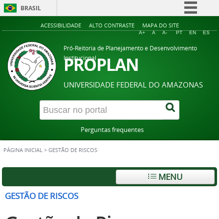
BRASIL
Simplifique!
ACESSIBILIDADE
ALTO CONTRASTE
MAPA DO SITE
A+
A
A-
PT
EN
ES
Comunica BR
Pró-Reitoria de Planejamento e Desenvolvimento
Participe
PROPLAN
Institucional
Acesso à informação
UNIVERSIDADE FEDERAL DO AMAZONAS
Legislação
Canais
Perguntas frequentes
PÁGINA INICIAL
>
GESTÃO DE RISCOS
MENU
GESTÃO DE RISCOS