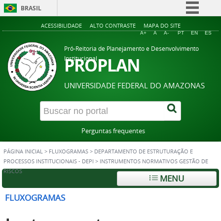
BRASIL
Simplifique!
ACESSIBILIDADE
ALTO CONTRASTE
MAPA DO SITE
A+
A
A-
PT
EN
ES
Comunica BR
Pró-Reitoria de Planejamento e Desenvolvimento
Participe
PROPLAN
Institucional
Acesso à informação
UNIVERSIDADE FEDERAL DO AMAZONAS
Legislação
Canais
Perguntas frequentes
PÁGINA INICIAL
>
FLUXOGRAMAS
>
DEPARTAMENTO DE ESTRUTURAÇÃO E
PROCESSOS INSTITUCIONAIS - DEPI
>
INSTRUMENTOS NORMATIVOS GESTÃO DE
RISCOS
MENU
FLUXOGRAMAS