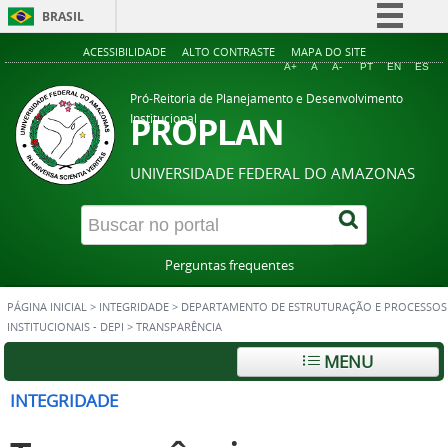
BRASIL
Simplifique!
ACESSIBILIDADE
ALTO CONTRASTE
MAPA DO SITE
A+
A
A-
PT
EN
ES
Comunica BR
Pró-Reitoria de Planejamento e Desenvolvimento
Participe
PROPLAN
Institucional
Acesso à informação
UNIVERSIDADE FEDERAL DO AMAZONAS
Legislação
Canais
Perguntas frequentes
PÁGINA INICIAL
>
INTEGRIDADE
>
DEPARTAMENTO DE ESTRUTURAÇÃO E PROCESSOS
INSTITUCIONAIS - DEPI
>
TRANSPARÊNCIA
MENU
INTEGRIDADE