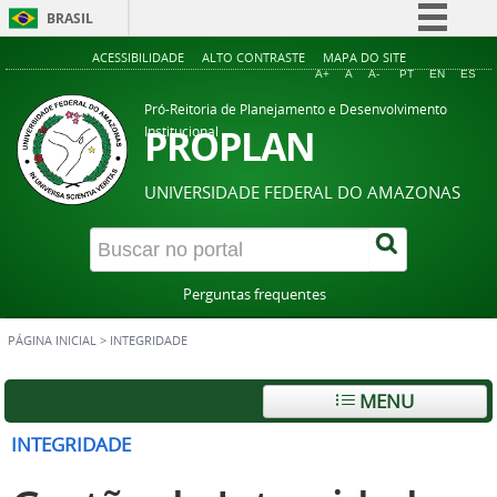
BRASIL
Simplifique!
ACESSIBILIDADE
ALTO CONTRASTE
MAPA DO SITE
A+
A
A-
PT
EN
ES
Comunica BR
Pró-Reitoria de Planejamento e Desenvolvimento
Participe
PROPLAN
Institucional
Acesso à informação
UNIVERSIDADE FEDERAL DO AMAZONAS
Legislação
Canais
Perguntas frequentes
PÁGINA INICIAL
>
INTEGRIDADE
MENU
INTEGRIDADE