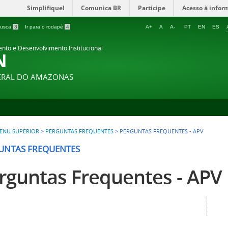
Simplifique!
Comunica BR
Participe
Acesso à infor
 busca
3
Ir para o rodapé
4
A+
A
A-
PT
EN
ES
ento e Desenvolvimento Institucional
N
DERAL DO AMAZONAS
ENU SUPERIOR
>
PERGUNTAS FREQUENTES
>
PERGUNTAS FREQUENTES - APV
UNTAS FREQUENTES
rguntas Frequentes - APV