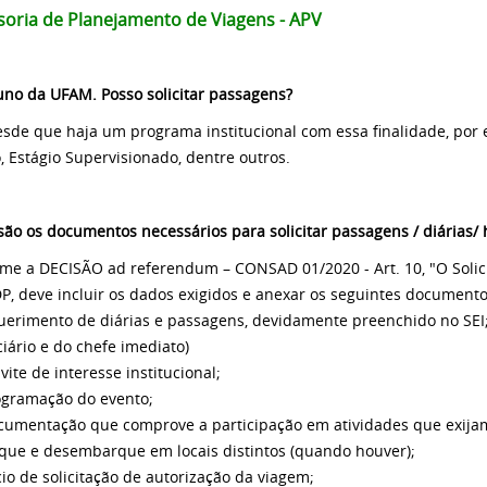
soria de Planejamento de Viagens - APV
uno da UFAM. Posso solicitar passagens?
esde que haja um programa institucional com essa finalidade, por e
 Estágio Supervisionado, dentre outros.
são os documentos necessários para solicitar passagens / diárias
me a DECISÃO ad referendum – CONSAD 01/2020 - Art. 10, "O Solici
P, deve incluir os dados exigidos e anexar os seguintes documento
querimento de diárias e passagens, devidamente preenchido no SEI;
ciário e do chefe imediato)
nvite de interesse institucional;
Programação do evento;
ocumentação que comprove a participação em atividades que exijam
ue e desembarque em locais distintos (quando houver);
cio de solicitação de autorização da viagem;