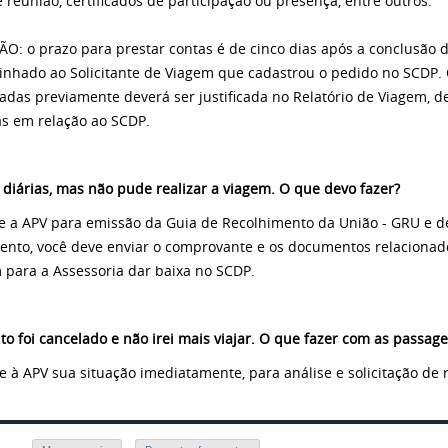
e reunião, certificados de participação ou presença, entre outros.
O: o prazo para prestar contas é de cinco dias após a conclusão d
nhado ao Solicitante de Viagem que cadastrou o pedido no SCDP. 
adas previamente deverá ser justificada no Relatório de Viagem, 
as em relação ao SCDP.
 diárias, mas não pude realizar a viagem. O que devo fazer?
e a APV para emissão da Guia de Recolhimento da União - GRU e de
nto, você deve enviar o comprovante e os documentos relacionado
 para a Assessoria dar baixa no SCDP.
to foi cancelado e não irei mais viajar. O que fazer com as passag
e à APV sua situação imediatamente, para análise e solicitação de