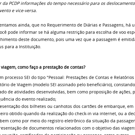
r da PCDP informações do tempo necessário para os deslocamentos 
vento e vice-versa.
entamos ainda, que no Requerimento de Diárias e Passagens, há um
ocê pode informar se há alguma restrição para escolha de voo esp
himento deste documento, pois uma vez que a passagem é emitida
s para a Instituição.
 viagem, como faço a prestação de contas?
m processo SEI do tipo "Pessoal: Prestações de Contas e Relatórios
latório de Viagem (modelo SEI assinado pelo beneficiário), constand
ado de atividades desenvolvidas, bem como proposição de ações, 
uência do evento realizado;
presentação dos bilhetes ou canhotos dos cartões de embarque, em o
eiro obtido quando da realização do check-in via internet, ou a d
 bem como por meio do registro eletrônico da situação da passage
Apresentação de documentos relacionados com o objetivo das viagens