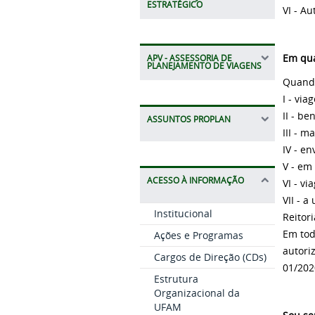
ESTRATÉGICO
VI - A
Em qua
APV - ASSESSORIA DE
PLANEJAMENTO DE VIAGENS
Quando
I - vi
II - be
ASSUNTOS PROPLAN
III - 
IV - e
V - em
ACESSO À INFORMAÇÃO
VI - v
VII - 
Institucional
Reitori
Em tod
Ações e Programas
autori
Cargos de Direção (CDs)
01/202
Estrutura
Organizacional da
UFAM