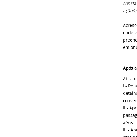
consta
ação/e
Acresc
onde v
preenc
em ônu
Após a
Abra u
I - Re
detalh
conseq
II - A
passag
aérea,
III - 