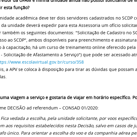
rvidor da UFAM e minha unidade ainda não possui solicitante de v
r esta função?
nidade acadêmica deve ter dois servidores cadastrados no SCDP com
r da unidade deverá expedir para esta Assessoria um ofício solicit
r também os seguintes documentos: "Solicitação de Cadastro no 
sso ao SCDP", ambos disponíveis para preenchimento e assinatura 
 à capacitação, há um curso de treinamento online oferecido pela 
 - Solicitação de Afastamento a Serviço") que pode ser acessado at
tps://www.escolavirtual.gov.br/curso/358
s, a APV se coloca à disposição para tirar as dúvidas que possam 
das.
uma viagem a serviço e gostaria de viajar em horário específico. 
rme DECISÃO ad referendum – CONSAD 01/2020:
1 Fica vedada a escolha, pela unidade solicitante, por voos especí
m aos requisitos estabelecidos nesta Decisão, salvo em casos de j
afo único. Para orientar a escolha do voo e da companhia aérea pe