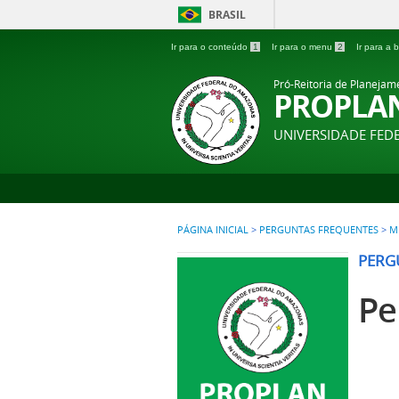
BRASIL
Ir para o conteúdo
1
Ir para o menu
2
Ir para a
Pró-Reitoria de Planejam
PROPLA
UNIVERSIDADE FE
PÁGINA INICIAL
>
PERGUNTAS FREQUENTES
>
M
PERG
Pe