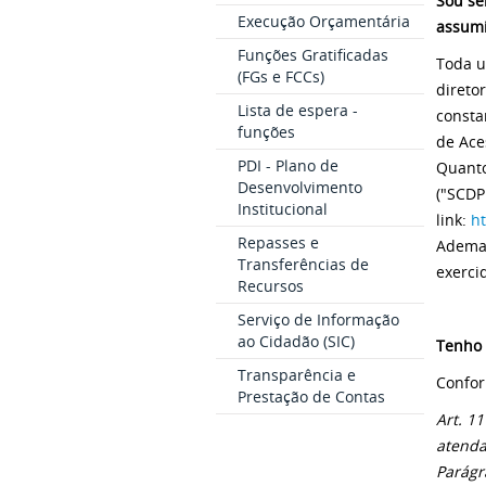
Sou se
Execução Orçamentária
assumi
Funções Gratificadas
Toda u
(FGs e FCCs)
direto
Lista de espera -
consta
funções
de Ace
PDI - Plano de
Quanto
Desenvolvimento
("SCDP
Institucional
link:
ht
Repasses e
Ademai
Transferências de
exerci
Recursos
Serviço de Informação
ao Cidadão (SIC)
Tenho 
Transparência e
Confo
Prestação de Contas
Art. 1
atenda
Parágr