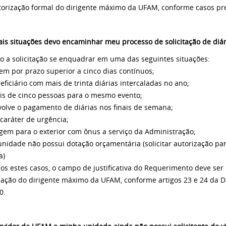
utorização formal do dirigente máximo da UFAM, conforme casos prev
is situações devo encaminhar meu processo de solicitação de diár
 a solicitação se enquadrar em uma das seguintes situações:
agem por prazo superior a cinco dias contínuos;
neficiário com mais de trinta diárias intercaladas no ano;
mais de cinco pessoas para o mesmo evento;
nvolve o pagamento de diárias nos finais de semana;
 caráter de urgência;
iagem para o exterior com ônus a serviço da Administração;
a unidade não possui dotação orçamentária (solicitar autorização pa
a)
os estes casos, o campo de justificativa do Requerimento deve ser p
zação do dirigente máximo da UFAM, conforme artigos 23 e 24 d
0.