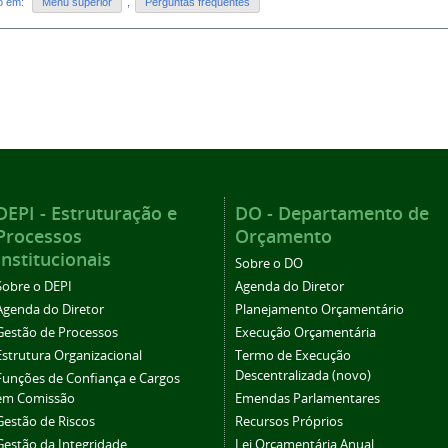
do em:
Menu superior
,
Perguntas frequentes
DEPI - Estruturação e
DO - Departamento de
Processos
Orçamento
Institucionais
Sobre o DO
Sobre o DEPI
Agenda do Diretor
Agenda do Diretor
Planejamento Orçamentário
Gestão de Processos
Execução Orçamentária
Estrutura Organizacional
Termo de Execução
Descentralizada (novo)
Funções de Confiança e Cargos
em Comissão
Emendas Parlamentares
Gestão de Riscos
Recursos Próprios
Gestão da Integridade
Lei Orçamentária Anual