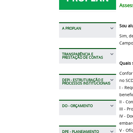
Asses
Sou al
A PROPLAN
Sim, d
Campo,
TRANSPARÊNCIA E
PRESTAÇÃO DE CONTAS
Quais 
Confor
no SCD
DEPI - ESTRUTURAÇÃO E
PROCESSOS INSTITUCIONAIS
I - Re
benefi
II - Co
DO - ORÇAMENTO
III - 
IV - D
embarq
V - Ofí
DPE - PLANEJAMENTO