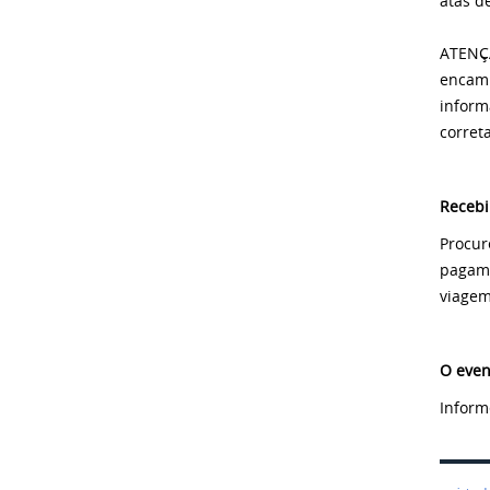
atas d
ATENÇÃ
encami
inform
corret
Recebi
Procur
pagame
viagem
O even
Inform