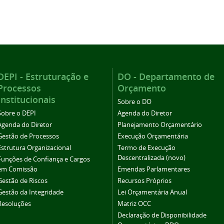
DEPI - Estruturação e
DO - Departamento de
Processos
Orçamento
Institucionais
Sobre o DO
Sobre o DEPI
Agenda do Diretor
Agenda do Diretor
Planejamento Orçamentário
Gestão de Processos
Execução Orçamentária
Estrutura Organizacional
Termo de Execução
Descentralizada (novo)
Funções de Confiança e Cargos
em Comissão
Emendas Parlamentares
Gestão de Riscos
Recursos Próprios
Gestão da Integridade
Lei Orçamentária Anual
Resoluções
Matriz OCC
Declaração de Disponibilidade