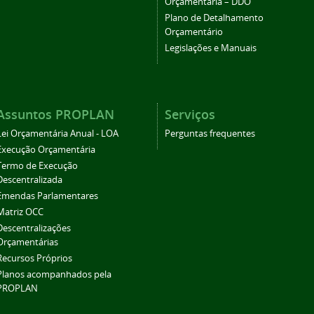
Orçamentária – DDO
Plano de Detalhamento
Orçamentário
Legislações e Manuais
Assuntos PROPLAN
Serviços
Lei Orçamentária Anual - LOA
Perguntas frequentes
Execução Orçamentária
Termo de Execução
Descentralizada
Emendas Parlamentares
Matriz OCC
Descentralizações
Orçamentárias
Recursos Próprios
Planos acompanhados pela
PROPLAN