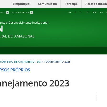
Simplifique!
Comunica BR
Participe
Acesso à infor
 busca
3
Ir para o rodapé
4
A+
A
A-
PT
EN
ES
ento e Desenvolvimento Institucional
N
DERAL DO AMAZONAS
RTAMENTO DE ORÇAMENTO - DO
>
PLANEJAMENTO 2023
RSOS PRÓPRIOS
anejamento 2023