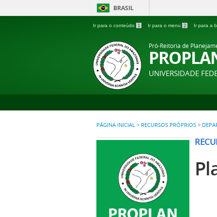
BRASIL
Ir para o conteúdo
1
Ir para o menu
2
Ir para a
Pró-Reitoria de Planejam
PROPLA
UNIVERSIDADE FE
PÁGINA INICIAL
>
RECURSOS PRÓPRIOS
>
DEPA
RECU
Pl