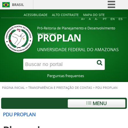
BRASIL
Simplifique!
ACESSIBILIDADE
ALTO CONTRASTE
MAPA DO SITE
A+
A
A-
PT
EN
ES
Comunica BR
Pró-Reitoria de Planejamento e Desenvolvimento
Participe
PROPLAN
Institucional
Acesso à informação
UNIVERSIDADE FEDERAL DO AMAZONAS
Legislação
Canais
Perguntas frequentes
PÁGINA INICIAL
>
TRANSPARÊNCIA E PRESTAÇÃO DE CONTAS
>
PDU PROPLAN
MENU
PDU PROPLAN