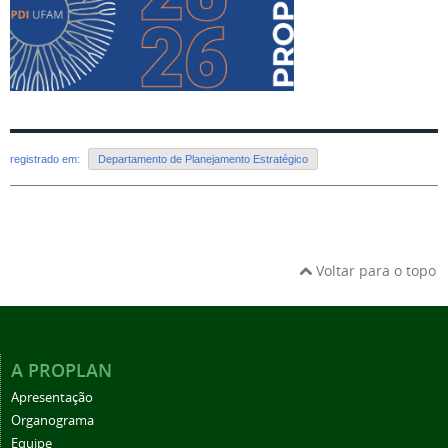
registrado em:
Departamento de Planejamento Estratégico
Voltar para o topo
A PROPLAN
Apresentação
Organograma
Equipe