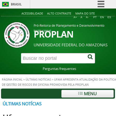
BRASIL
Simplifique!
ACESSIBILIDADE
ALTO CONTRASTE
MAPA DO SITE
A+
A
A-
PT
EN
ES
Comunica BR
Pró-Reitoria de Planejamento e Desenvolvimento
Participe
PROPLAN
Institucional
Acesso à informação
UNIVERSIDADE FEDERAL DO AMAZONAS
Legislação
Canais
Perguntas frequentes
PÁGINA INICIAL
>
ÚLTIMAS NOTÍCIAS
>
UFAM APRESENTA ATUALIZAÇÃO DA POLÍTICA
DE GESTÃO DE RISCOS EM OFICINA PROMOVIDA PELA PROPLAN
MENU
ÚLTIMAS NOTÍCIAS