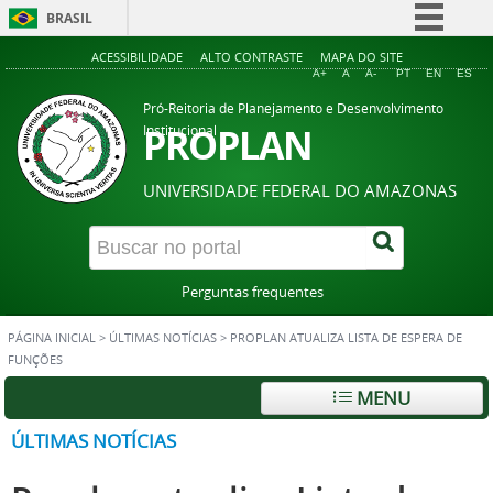
BRASIL
Simplifique!
ACESSIBILIDADE
ALTO CONTRASTE
MAPA DO SITE
A+
A
A-
PT
EN
ES
Comunica BR
Pró-Reitoria de Planejamento e Desenvolvimento
Participe
PROPLAN
Institucional
Acesso à informação
UNIVERSIDADE FEDERAL DO AMAZONAS
Legislação
Canais
Perguntas frequentes
PÁGINA INICIAL
>
ÚLTIMAS NOTÍCIAS
>
PROPLAN ATUALIZA LISTA DE ESPERA DE
FUNÇÕES
MENU
ÚLTIMAS NOTÍCIAS