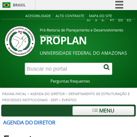
BRASIL
Simplifique!
ACESSIBILIDADE
ALTO CONTRASTE
MAPA DO SITE
A+
A
A-
PT
EN
ES
Comunica BR
Pró-Reitoria de Planejamento e Desenvolvimento
Participe
PROPLAN
Institucional
Acesso à informação
UNIVERSIDADE FEDERAL DO AMAZONAS
Legislação
Canais
Perguntas frequentes
PÁGINA INICIAL
>
AGENDA DO DIRETOR
>
DEPARTAMENTO DE ESTRUTURAÇÃO E
PROCESSOS INSTITUCIONAIS - DEPI
>
EVENTOS
MENU
AGENDA DO DIRETOR