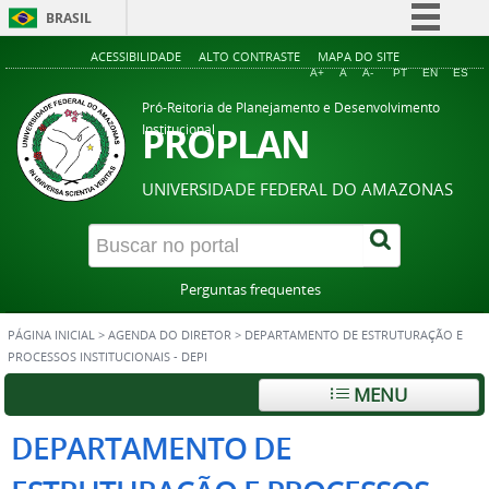
BRASIL
Simplifique!
ACESSIBILIDADE
ALTO CONTRASTE
MAPA DO SITE
A+
A
A-
PT
EN
ES
Comunica BR
Pró-Reitoria de Planejamento e Desenvolvimento
Participe
PROPLAN
Institucional
Acesso à informação
UNIVERSIDADE FEDERAL DO AMAZONAS
Legislação
Canais
Perguntas frequentes
PÁGINA INICIAL
>
AGENDA DO DIRETOR
>
DEPARTAMENTO DE ESTRUTURAÇÃO E
PROCESSOS INSTITUCIONAIS - DEPI
MENU
DEPARTAMENTO DE