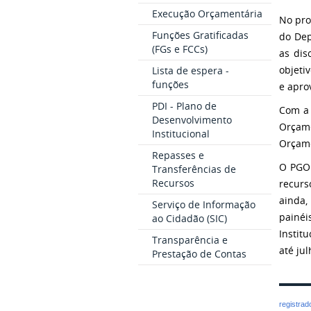
Execução Orçamentária
No pro
Funções Gratificadas
do Dep
(FGs e FCCs)
as dis
objeti
Lista de espera -
funções
e apro
PDI - Plano de
Com a 
Desenvolvimento
Orçame
Institucional
Orçame
Repasses e
O PGO 
Transferências de
Recursos
recurs
ainda,
Serviço de Informação
painé
ao Cidadão (SIC)
Instit
Transparência e
até ju
Prestação de Contas
registra