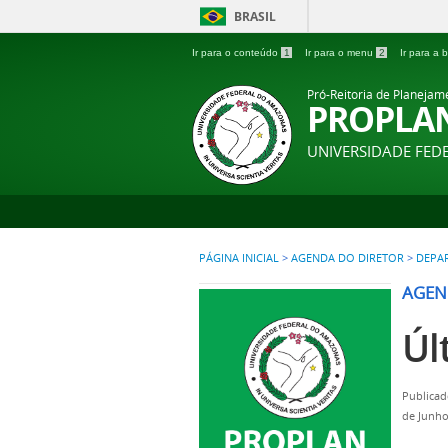
BRASIL
Ir para o conteúdo
1
Ir para o menu
2
Ir para a
Pró-Reitoria de Planejam
PROPLA
UNIVERSIDADE FE
PÁGINA INICIAL
>
AGENDA DO DIRETOR
>
DEPAR
AGEN
Úl
Publicad
de Junho