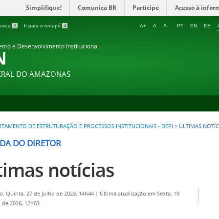
Simplifique!
Comunica BR
Participe
Acesso à infor
 busca
3
Ir para o rodapé
4
A+
A
A-
PT
EN
ES
ento e Desenvolvimento Institucional
N
DERAL DO AMAZONAS
TAMENTO DE ESTRUTURAÇÃO E PROCESSOS INSTITUCIONAIS - DEPI
>
ÚLTIMAS NOTÍC
DA DO DIRETOR
timas notícias
o: Quinta, 27 de Julho de 2023, 14h44
|
Última atualização em Sexta, 19
 de 2026, 12h03