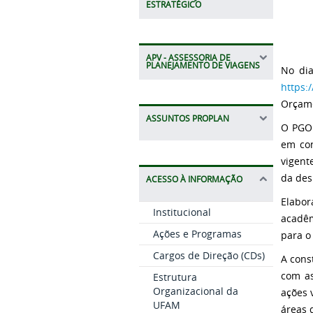
ESTRATÉGICO
APV - ASSESSORIA DE
PLANEJAMENTO DE VIAGENS
No dia
https:
Orçame
ASSUNTOS PROPLAN
O PGO 
em con
vigent
da des
ACESSO À INFORMAÇÃO
Elabo
Institucional
acadêm
Ações e Programas
para o
Cargos de Direção (CDs)
A cons
com as
Estrutura
Organizacional da
ações 
UFAM
áreas 