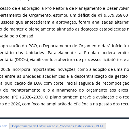
cesso de elaboração, a Pró-Reitoria de Planejamento e Desenvolvim
artamento de Orçamento, estimou um déficit de R$ 9.579.858,00 
cussões que antecederam a aprovação, foram analisadas alterna
vo de manter o planejamento alinhado às dotações estabelecidas n
vada pelo Consad.
aprovação do PGO, o Departamento de Orçamento dará início à 
ntário das Unidades. Paralelamente, a Proplan poderá emitir
ntária (DDOs), viabilizando a abertura de processos licitatórios e
2026 incorpora importantes inovações, como a adoção de uma nov
os entre as unidades acadêmicas e a descentralização da gestão 
 a publicação da LOA com corte inicial seguida de recomposiçã
is de monitoramento e o alinhamento do orçamento aos eixos
ucional (PDI) 2026–2030. O plano também prevê a avaliação e o re
lho de 2026, com foco na ampliação da eficiência na gestão dos rec
do em:
Departamento de Estruturação e Processos Institucionais - DEPI