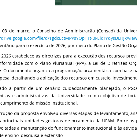
 03 de março, o Conselho de Administração (Consad) da Unive
//drive.google.com/file/d/1gdcEctMPPsYQpTTt-0FElqrYqysDLHjk/vie
ntário para o exercício de 2026, por meio do Plano de Gestão Orç
2026 estabelece as diretrizes para a execução dos recursos previ
formidade com o Plano Plurianual (PPA), a Lei de Diretrizes Orça
e. O documento organiza a programação orçamentária com base na 
pesa, detalhando a aplicação dos recursos em custeio, investiment
rado a partir de um cenário cuidadosamente planejado, o PG
icas e administrativas da Universidade, com o objetivo de forta
 cumprimento da missão institucional.
trução da proposta envolveu diversas etapas de levantamento, anál
 principais unidades gestoras de orçamento da UFAM. Entre as p
voltadas à manutenção do funcionamento institucional e às atividad
de ensino, pesquisa e extensão.