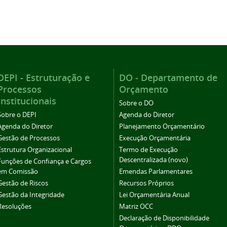
DEPI - Estruturação e
DO - Departamento de
Processos
Orçamento
Institucionais
Sobre o DO
Sobre o DEPI
Agenda do Diretor
Agenda do Diretor
Planejamento Orçamentário
Gestão de Processos
Execução Orçamentária
Estrutura Organizacional
Termo de Execução
Descentralizada (novo)
Funções de Confiança e Cargos
em Comissão
Emendas Parlamentares
Gestão de Riscos
Recursos Próprios
Gestão da Integridade
Lei Orçamentária Anual
Resoluções
Matriz OCC
Declaração de Disponibilidade