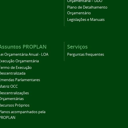
Orçamentária – DDO
Plano de Detalhamento
Orçamentário
Legislações e Manuais
Assuntos PROPLAN
Serviços
Lei Orçamentária Anual - LOA
Perguntas frequentes
Execução Orçamentária
Termo de Execução
Descentralizada
Emendas Parlamentares
Matriz OCC
Descentralizações
Orçamentárias
Recursos Próprios
Planos acompanhados pela
PROPLAN