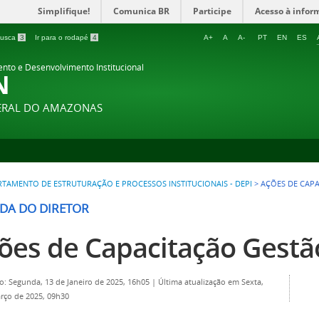
Simplifique!
Comunica BR
Participe
Acesso à infor
 busca
3
Ir para o rodapé
4
A+
A
A-
PT
EN
ES
ento e Desenvolvimento Institucional
N
DERAL DO AMAZONAS
TAMENTO DE ESTRUTURAÇÃO E PROCESSOS INSTITUCIONAIS - DEPI
>
AÇÕES DE CAP
DA DO DIRETOR
ões de Capacitação Gestã
o: Segunda, 13 de Janeiro de 2025, 16h05
|
Última atualização em Sexta,
rço de 2025, 09h30