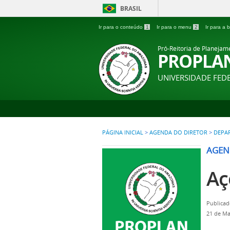
BRASIL
Ir para o conteúdo
1
Ir para o menu
2
Ir para a
Pró-Reitoria de Planejam
PROPLA
UNIVERSIDADE FE
PÁGINA INICIAL
>
AGENDA DO DIRETOR
>
DEPAR
AGEN
Aç
Publicad
21 de Ma