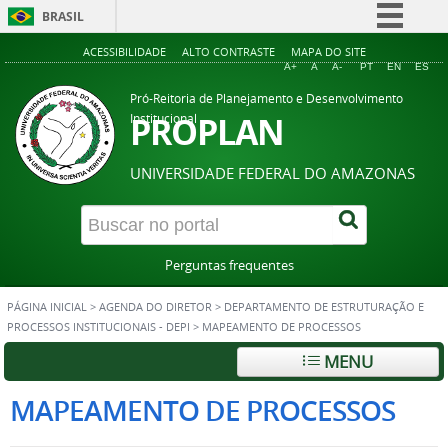
BRASIL
Simplifique!
ACESSIBILIDADE
ALTO CONTRASTE
MAPA DO SITE
A+
A
A-
PT
EN
ES
Comunica BR
Pró-Reitoria de Planejamento e Desenvolvimento
Participe
PROPLAN
Institucional
Acesso à informação
UNIVERSIDADE FEDERAL DO AMAZONAS
Legislação
Canais
Perguntas frequentes
PÁGINA INICIAL
>
AGENDA DO DIRETOR
>
DEPARTAMENTO DE ESTRUTURAÇÃO E
PROCESSOS INSTITUCIONAIS - DEPI
>
MAPEAMENTO DE PROCESSOS
MENU
MAPEAMENTO DE PROCESSOS