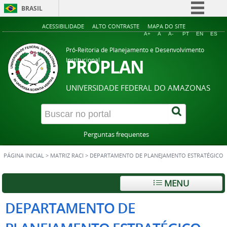
BRASIL
Simplifique!
ACESSIBILIDADE
ALTO CONTRASTE
MAPA DO SITE
A+
A
A-
PT
EN
ES
Comunica BR
Pró-Reitoria de Planejamento e Desenvolvimento
Participe
PROPLAN
Institucional
Acesso à informação
UNIVERSIDADE FEDERAL DO AMAZONAS
Legislação
Canais
Perguntas frequentes
PÁGINA INICIAL
>
MATRIZ RACI
>
DEPARTAMENTO DE PLANEJAMENTO ESTRATÉGICO
MENU
DEPARTAMENTO DE