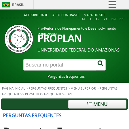
BRASIL
Simplifique!
ACESSIBILIDADE
ALTO CONTRASTE
MAPA DO SITE
A+
A
A-
PT
EN
ES
Comunica BR
Pró-Reitoria de Planejamento e Desenvolvimento
Participe
PROPLAN
Institucional
Acesso à informação
UNIVERSIDADE FEDERAL DO AMAZONAS
Legislação
Canais
Perguntas frequentes
PÁGINA INICIAL
>
PERGUNTAS FREQUENTES
>
MENU SUPERIOR
>
PERGUNTAS
FREQUENTES
>
PERGUNTAS FREQUENTES - DPE
MENU
PERGUNTAS FREQUENTES