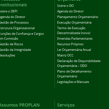
Institucionais
Sobre o DO
Sobre o DEPI
Agenda do Diretor
Agenda do Diretor
Planejamento Orçamentário
Gestão de Processos
Execução Orçamentária
Estrutura Organizacional
Termo de Execução
Descentralizada (novo)
Funções de Confiança e Cargos
em Comissão
Emendas Parlamentares
Gestão de Riscos
Recursos Próprios
Gestão da Integridade
Lei Orçamentária Anual
Resoluções
Matriz OCC
Declaração de Disponibilidade
Orçamentária – DDO
Plano de Detalhamento
Orçamentário
Legislações e Manuais
Assuntos PROPLAN
Serviços