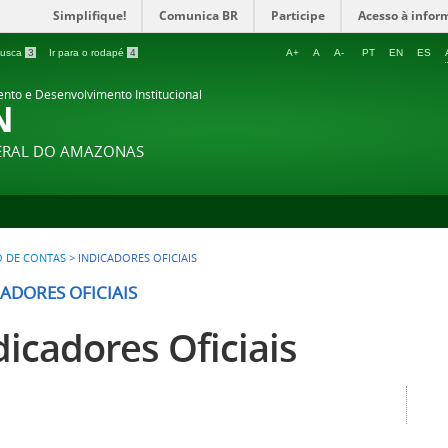
Simplifique!
Comunica BR
Participe
Acesso à infor
 busca
3
Ir para o rodapé
4
A+
A
A-
PT
EN
ES
ento e Desenvolvimento Institucional
N
DERAL DO AMAZONAS
O DE CONTAS
>
INDICADORES OFICIAIS
ADORES OFICIAIS
dicadores Oficiais