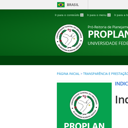
BRASIL
Ir para o conteúdo
1
Ir para o menu
2
Ir para a
Pró-Reitoria de Planejam
PROPLA
UNIVERSIDADE FE
PÁGINA INICIAL
>
TRANSPARÊNCIA E PRESTAÇÃ
INDIC
In