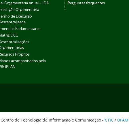
Lei Orçamentária Anual - LOA
Perguntas frequentes
Execução Orçamentária
Termo de Execução
Descentralizada
Emendas Parlamentares
Matriz OCC
Descentralizações
Orçamentárias
Recursos Próprios
Planos acompanhados pela
PROPLAN
Centro de Tecnologia da Informação e Comunicação -
CTIC
/
UFAM