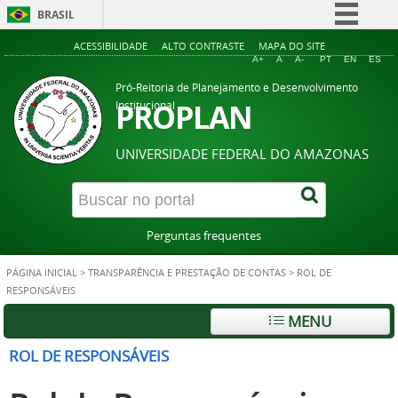
BRASIL
Simplifique!
ACESSIBILIDADE
ALTO CONTRASTE
MAPA DO SITE
A+
A
A-
PT
EN
ES
Comunica BR
Pró-Reitoria de Planejamento e Desenvolvimento
Participe
PROPLAN
Institucional
Acesso à informação
UNIVERSIDADE FEDERAL DO AMAZONAS
Legislação
Canais
Perguntas frequentes
PÁGINA INICIAL
>
TRANSPARÊNCIA E PRESTAÇÃO DE CONTAS
>
ROL DE
RESPONSÁVEIS
MENU
ROL DE RESPONSÁVEIS