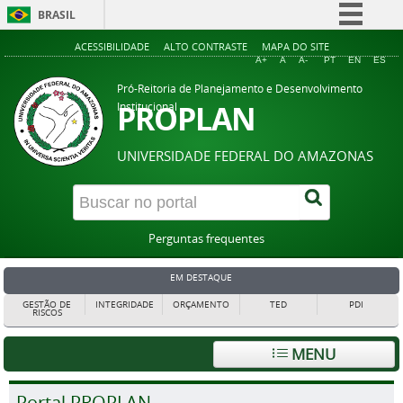
BRASIL
Simplifique!
ACESSIBILIDADE
ALTO CONTRASTE
MAPA DO SITE
A+
A
A-
PT
EN
ES
Comunica BR
Pró-Reitoria de Planejamento e Desenvolvimento
Participe
PROPLAN
Institucional
Acesso à informação
UNIVERSIDADE FEDERAL DO AMAZONAS
Legislação
Canais
Perguntas frequentes
EM DESTAQUE
GESTÃO DE
INTEGRIDADE
ORÇAMENTO
TED
PDI
RISCOS
MENU
Portal PROPLAN